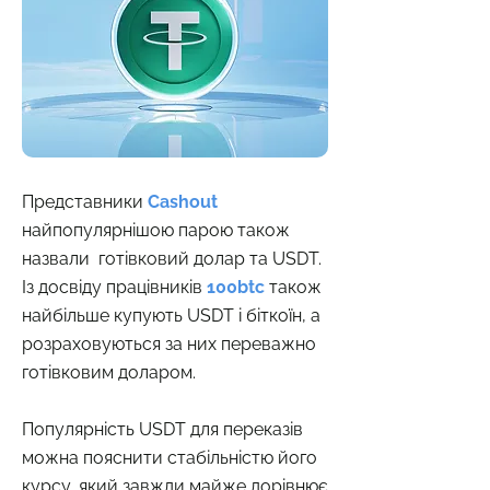
Представники
Сashout
найпопулярнішою парою також
назвали готівковий долар та USDT.
Із досвіду працівників
100btc
також
найбільше купують USDT і біткоїн, а
розраховуються за них переважно
готівковим доларом.
Популярність USDT для переказів
можна пояснити стабільністю його
курсу, який завжди майже дорівнює