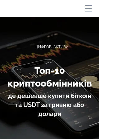
ЦИФРОВІ АКТИВИ
Топ-10
криптообмінників
де дешевше купити біткоїн
та USDT за гривню або
долари