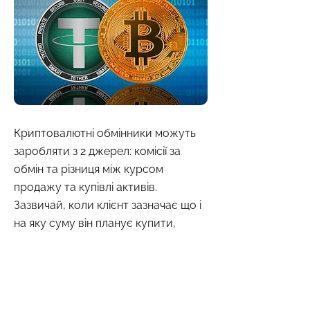
Криптовалютні обмінники можуть
заробляти з 2 джерел: комісії за
обмін та різниця між курсом
продажу та купівлі активів.
Зазвичай, коли клієнт зазначає що і
на яку суму він планує купити,
сервіси вказують кількість токенів,
яку він отримує вже із врахуванням
комісії. Виходячи саме з цього
показника, ми і перераховували