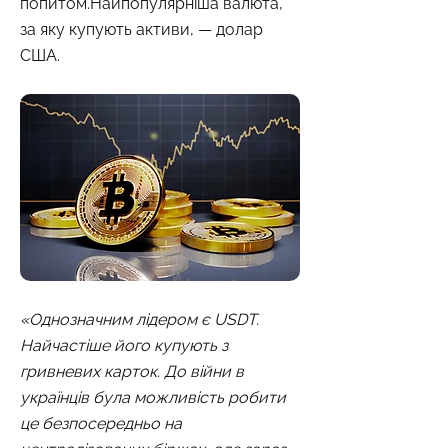
попитом.Найпопулярніша валюта,
за яку купують активи, — долар
США.
«Однозначним лідером є USDT.
Найчастіше його купують з
гривневих карток. До війни в
українців була можливість робити
це безпосередньо на