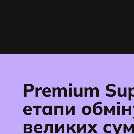
Premium Sup
етапи обмін
великих су