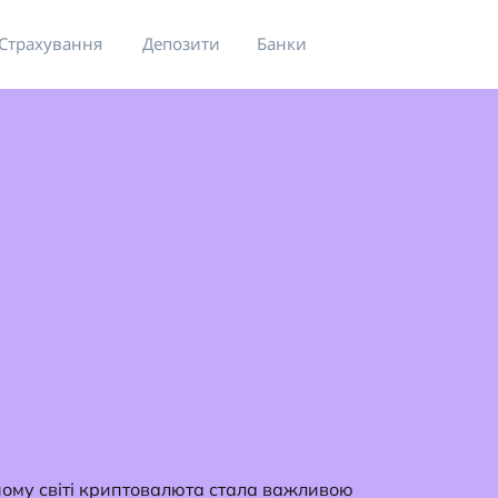
Страхування
Депозити
Банки
ному світі криптовалюта стала важливою