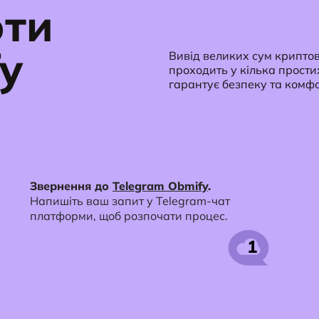
юти
y
Вивід великих сум криптов
проходить у кілька прости
гарантує безпеку та комфо
Звернення до
Telegram Obmify
.
Напишіть ваш запит у Telegram-чат
платформи, щоб розпочати процес.
1