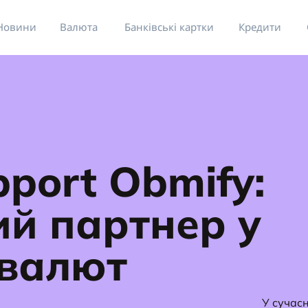
Новини
Валюта
Банківські картки
Кредити
port Obmify:
ий партнер у
овалют
У сучас