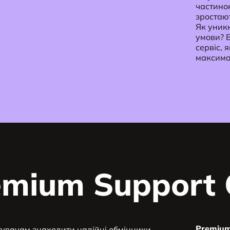
частиною
зростают
Як уник
умови? 
сервіс, 
максима
mium Support 
Premium
увачам знаходити надійні обмінники