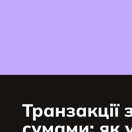
Транзакції 
сумами: як 