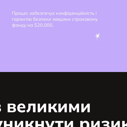
Процес забезпечує конфіденційність і
гарантію безпеки завдяки страховому
фонду на $20,000.
з великими
уникнути ризик