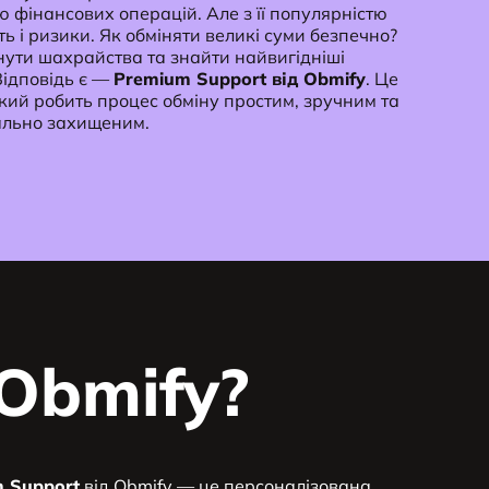
 фінансових операцій. Але з її популярністю
ь і ризики. Як обміняти великі суми безпечно?
нути шахрайства та знайти найвигідніші
Відповідь є —
Premium Support від Obmify
. Це
який робить процес обміну простим, зручним та
льно захищеним.
Obmify?
 Support
від Obmify — це персоналізована