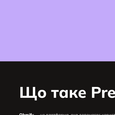
Що таке Pre
Obmify
— це платформа, яка допомагає корист