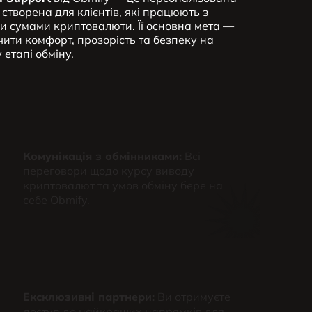
 створена для клієнтів, які працюють з
и сумами криптовалюти. Її основна мета —
ити комфорт, прозорість та безпеку на
етапі обміну.
Комунікація з обмінниками:
Всі
переговори щодо курсу виводу
криптовалют та умов обміну бере на
себе Obmify.
Ексклюзивні партнери:
Ви отримуєте
доступ до найкращих напрямків для