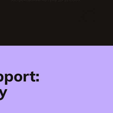
port:
у
м