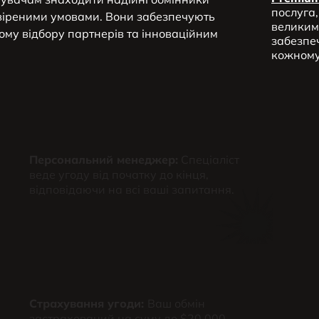
послуга,
віреними умовами. Вони забезпечують
великим
ому відбору партнерів та інноваційним
забезпеч
кожному 
Персональний менеджер:
Спеціаліст
веде угоду від початку до кінця,
відповідаючи на всі ваші запитання.
Страхування угоди:
Ваш обмін
застрахований на суму до $20,000.