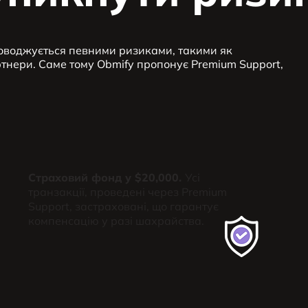
оводжується певними ризиками, такими як
ртнери. Саме тому Obmify пропонує Premium Support,
Страховий фонд у $20,000.
Усі
транзакції, проведені через Premium
Support, застраховані, що гарантує
компенсацію у разі шахрайства.