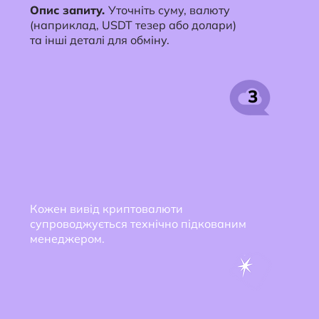
Опис запиту.
Уточніть суму, валюту
(наприклад, USDT тезер або долари)
та інші деталі для обміну.
3
Кожен вивід криптовалюти
супроводжується технічно підкованим
менеджером.