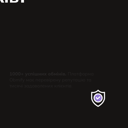
1000+ успішних обмінів.
Платформа
Obmify має перевірену репутацію та
тисячі задоволених клієнтів.