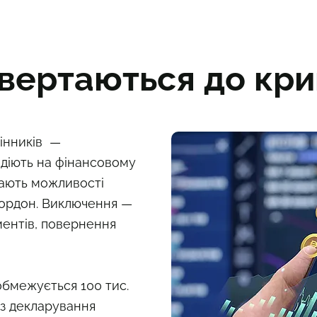
звертаються до кр
інників —
 діють на фінансовому
мають можливості
кордон. Виключення —
ментів, повернення
обмежується 100 тис.
з декларування