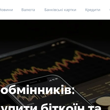
Новини
Валюта
Банківські картки
Кредити
обмінників:
пити біткоїн та