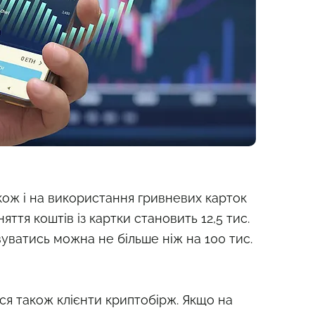
ож і на використання гривневих карток
няття коштів із картки становить 12,5 тис.
уватись можна не більше ніж на 100 тис.
ся також клієнти криптобірж. Якщо на