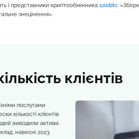
орять і представники криптообмінника
100btc
: «Збере
гальне знецінення».
ількість клієнтів
їхніми послугами
ки кількості клієнтів
юдей виводили активи.
клад, навесні 2023