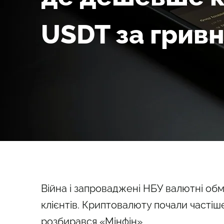
USDT за грив
Війна і запроваджені НБУ валютні обм
клієнтів. Криптовалюту почали частіш
розбирався «Мінфін»