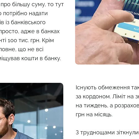
 про більшу суму, то тут
о потрібно надати
в із банківського
просто, адже в банках
ті 100 тис. грн. Крім
оловне, що не всі
міщував кошти в банку.
Існують обмеження так
за кордоном. Ліміт на з
на тиждень, а розрахов
грн на місяць.
З труднощами зіткнули