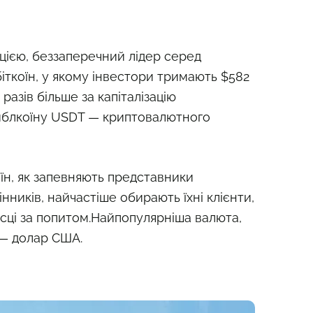
ацією, беззаперечний лідер серед
біткоїн, у якому інвестори тримають $582
разів більше за капіталізацію
йблкоїну USDT — криптовалютного
їн, як запевняють представники
нників, найчастіше обирають їхні клієнти,
ісці за попитом.Найпопулярніша валюта,
 — долар США.