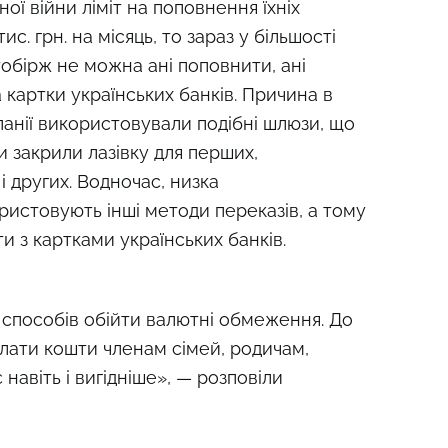
ї війни ліміт на поповнення їхніх
ис. грн. на місяць, то зараз у більшості
обірж не можна ані поповнити, ані
 картки українських банків. Причина в
панії використовували подібні шлюзи, що
ли закрили лазівку для перших,
 других. Водночас, низка
ристовують інші методи переказів, а тому
 з картками українських банків.
 із способів обійти валютні обмеження. До
илати кошти членам сімей, родичам,
авіть і вигідніше», — розповіли