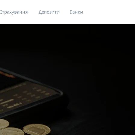
Страхування
Депозити
Банки