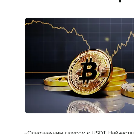
«Однозначним лідером є USDT. Найчастіш