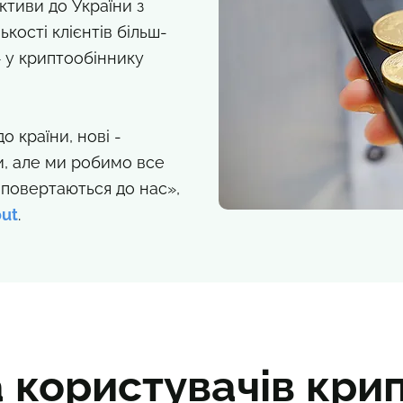
ктиви до України з
ькості клієнтів більш-
» у криптообіннику
о країни, нові -
и, але ми робимо все
 повертаються до нас»,
ut
.
 користувачів кри