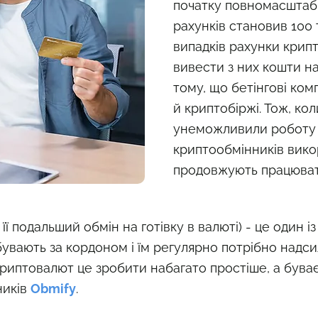
початку повномасштабно
рахунків становив 100 т
випадків рахунки крипт
вивести з них кошти на
тому, що бетінгові ком
й криптобіржі. Тож, ко
унеможливили роботу і
криптообмінників вико
продовжують працювати
, її подальший обмін на готівку в валюті) - це один
ебувають за кордоном і їм регулярно потрібно надс
иптовалют це зробити набагато простіше, а буває н
ників
Obmify
.