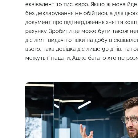
еквівалент 10 тис. євро. Якщо ж мова йде
без декларування не обійтися, а для цьог
документ про підтвердження зняття кошті
рахунку. Зробити це може бути також не
діє ліміт видачі готівки на добу в еквівален
цього, така довідка діє лише 90 днів, та г
можуть її надати. Адже багато хто не роз