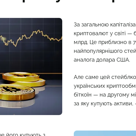
За загальною капіталіз
криптовалют у світі — 
млрд. Це приблизно в 7 
найпопулярнішого сте
аналога долара США.
Але саме цей стейблко
українських криптообмі
біткоїн — на другому м
за яку купують активи,
е його купують з