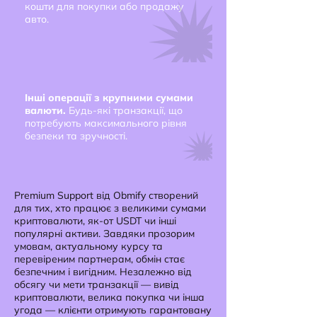
кошти для покупки або продажу
авто.
Інші операції з крупними сумами
валюти.
Будь-які транзакції, що
потребують максимального рівня
безпеки та зручності.
Premium Support від Obmify створений
для тих, хто працює з великими сумами
криптовалюти, як-от USDT чи інші
популярні активи. Завдяки прозорим
умовам, актуальному курсу та
перевіреним партнерам, обмін стає
безпечним і вигідним. Незалежно від
обсягу чи мети транзакції — вивід
криптовалюти, велика покупка чи інша
угода — клієнти отримують гарантовану