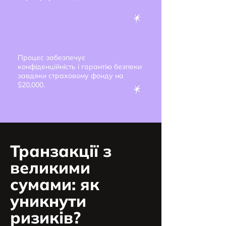
Процес забезпечує
конфіденційність і гарантію безпеки
завдяки страховому фонду на
$20,000.
Транзакції з
великими
сумами: як
уникнути
ризиків?