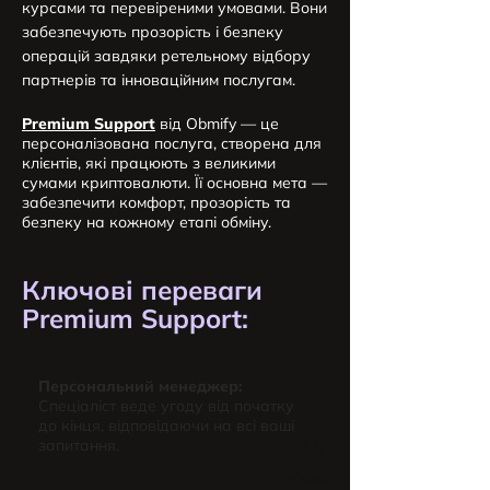
курсами та перевіреними умовами. Вони
забезпечують прозорість і безпеку
операцій завдяки ретельному відбору
партнерів та інноваційним послугам.
Premium Support
від Obmify — це
персоналізована послуга, створена для
клієнтів, які працюють з великими
сумами криптовалюти. Її основна мета —
забезпечити комфорт, прозорість та
безпеку на кожному етапі обміну.
Ключові переваги
Premium Support:
Персональний менеджер:
Спеціаліст веде угоду від початку
до кінця, відповідаючи на всі ваші
запитання.