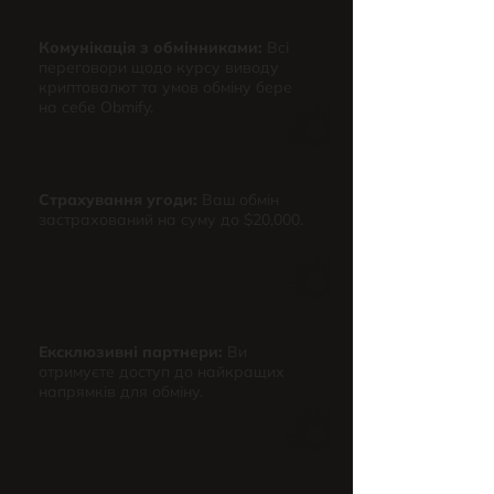
Комунікація з обмінниками:
Всі
переговори щодо курсу виводу
криптовалют та умов обміну бере
на себе Obmify.
Страхування угоди:
Ваш обмін
застрахований на суму до $20,000.
Ексклюзивні партнери:
Ви
отримуєте доступ до найкращих
напрямків для обміну.