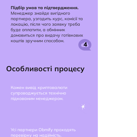
Підбір умов та підтвердження.
Менеджер знайде вигідного
партнера, узгодить курс, комісії та
локацію, після чого заявку треба
буде оплатити, а обмінник
домовиться про видачу готівкових
коштів зручним способом.
4
Особливості процесу
Кожен вивід криптовалюти
супроводжується технічно
підкованим менеджером.
Усі партнери Obmify проходять
перевірку на надійність.