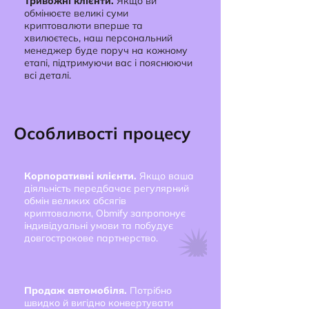
Тривожні клієнти.
Якщо ви
обмінюєте великі суми
криптовалюти вперше та
хвилюєтесь, наш персональний
менеджер буде поруч на кожному
етапі, підтримуючи вас і пояснюючи
всі деталі.
Особливості процесу
Корпоративні клієнти.
Якщо ваша
діяльність передбачає регулярний
обмін великих обсягів
криптовалюти, Obmify запропонує
індивідуальні умови та побудує
довгострокове партнерство.
Продаж автомобіля.
Потрібно
швидко й вигідно конвертувати