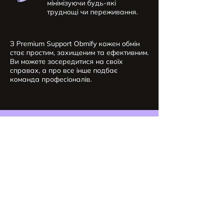
мінімізуючи будь-які
труднощі чи переживання.
З Premium Support Obmify кожен обмін
стає простим, захищеним та ефективним.
Ви можете зосередитися на своїх
справах, а про все інше подбає
команда професіоналів.
Чому важлива
безпека при
обміні великих