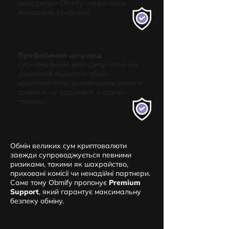
менеджери Obmify оперативно
вирішують проблему.
Професійний супровід.
Персональний менеджер технічно
допоможе провести обмін
криптовалюти, виключаючи ризики
помилок чи одруківок в адресі
гаманця.
Обмін великих сум криптовалюти
завжди супроводжується певними
ризиками, такими як шахрайство,
приховані комісії чи ненадійні партнери.
Саме тому Obmify пропонує
Premium
Support
, який гарантує максимальну
безпеку обміну.