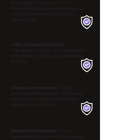
транзакції, проведені через
Premium Support, застраховані, що
гарантує компенсацію у разі
шахрайства.
1000+ успішних обмінів.
Платформа Obmify має перевірену
репутацію та тисячі задоволених
клієнтів.
Швидке реагування.
У разі
виникнення будь-яких труднощів
менеджери Obmify оперативно
вирішують проблему.
Швидке реагування.
У разі
виникнення будь-яких труднощів