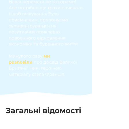
Наша перемога не за горами!
Але потрібно ще трохи почекати.
І щоб очікування було
приємнішим, пропонуємо
сконцентруватися на
позитивних прикладах
повоєнного відновлення
економіки та буденного життя.
Минулого разу
ми
розповіли
про досвід Великої
Британії. Нині героїнею
матеріалу стала Франція.
Загальні відомості