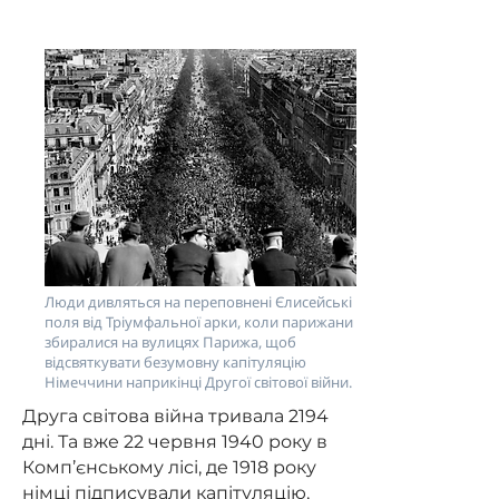
Люди дивляться на переповнені Єлисейські
поля від Тріумфальної арки, коли парижани
збиралися на вулицях Парижа, щоб
відсвяткувати безумовну капітуляцію
Німеччини наприкінці Другої світової війни.
Друга світова війна тривала 2194
дні. Та вже 22 червня 1940 року в
Комп’єнському лісі, де 1918 року
німці підписували капітуляцію,