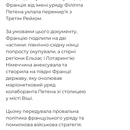
Франція від імені уряду Філіппа
Петена уклала перемир’я з
Третім Рейхом.
За умовами цього документу,
Францію поділили на дві
частини: північно-східну німці
попросту окупували, а спірні
регіони Ельзас і Лотарингію
Німеччина анексувала та
створила на півдні Франції
державу, яку очолював
маріонетковий уряд
колаборанта Петена зі столицею
у місті Віші.
Цьому передувала провальна
політика французького уряду та
помилкова військова стратегія.