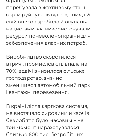
Французька економіка
перебувала в жахливому стані –
окрім руйнувань від воєнних дій
свій внесок зробила й окупація
нацистами, які використовували
ресурси поневоленої країни для
забезпечення власних потреб.
Виробництво скоротилося
втричі: промисловість впала на
70%, вдвічі знизилося сільське
господарство, значно
зменшився автомобільний парк
і вантажні перевезення.
В країні діяла карткова система,
не вистачало сировини й харчів,
безробіття було масовим – на
той момент нараховувалося
близько 600 тис. безробітних.