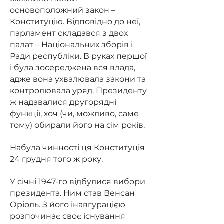
основоположний закон –
Конституцію. Відповідно до неї,
парламент складався з двох
палат – Національних зборів і
Ради республіки. В руках першої
і була зосереджена вся влада,
адже вона ухвалювала закони та
контролювала уряд. Президенту
ж надавалися другорядні
функції, хоч (чи, можливо, саме
тому) обирали його на сім років.
Набула чинності ця Конституція
24 грудня того ж року.
У січні 1947-го відбулися вибори
президента. Ним став Венсан
Оріоль. З його інавгурацією
розпочинає своє існування