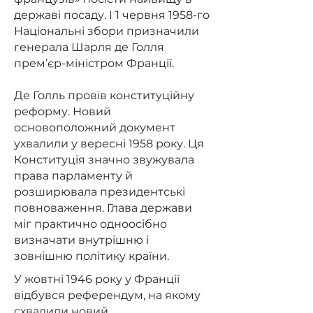
державі посаду. І 1 червня 1958-го
Національні збори призначили
генерала Шарля де Голля
прем’єр-міністром Франції.
Де Голль провів конституційну
реформу. Новий
основоположний документ
ухвалили у вересні 1958 року. Ця
Конституція значно звужувала
права парламенту й
розширювала президентські
повноваження. Глава держави
міг практично одноосібно
визначати внутрішню і
зовнішню політику країни.
У жовтні 1946 року у Франції
відбувся референдум, на якому
схвалили новий