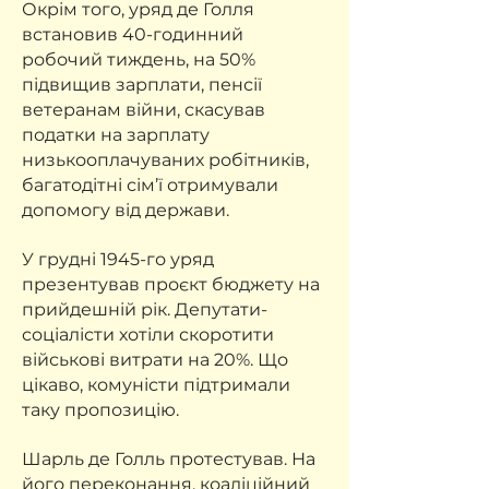
Окрім того, уряд де Голля
встановив 40-годинний
робочий тиждень, на 50%
підвищив зарплати, пенсії
ветеранам війни, скасував
податки на зарплату
низькооплачуваних робітників,
багатодітні сім’ї отримували
допомогу від держави.
У грудні 1945-го уряд
презентував проєкт бюджету на
прийдешній рік. Депутати-
соціалісти хотіли скоротити
військові витрати на 20%. Що
цікаво, комуністи підтримали
таку пропозицію.
Шарль де Голль протестував. На
його переконання, коаліційний