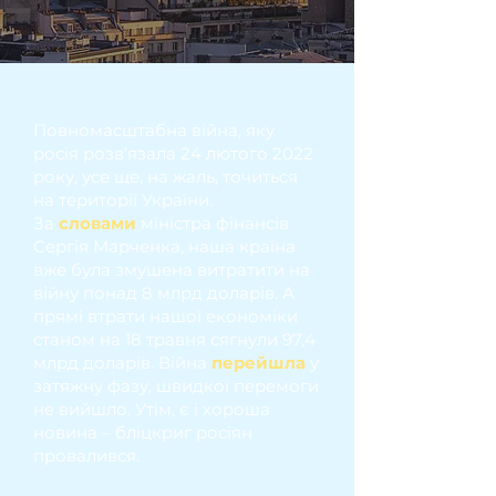
Повномасштабна війна, яку
росія розв’язала 24 лютого 2022
року, усе ще, на жаль, точиться
на території України.
За
словами
міністра фінансів
Сергія Марченка, наша країна
вже була змушена витратити на
війну понад 8 млрд доларів. А
прямі втрати нашої економіки
станом на 18 травня сягнули 97,4
млрд доларів. Війна
перейшла
у
затяжну фазу, швидкої перемоги
не вийшло. Утім, є і хороша
новина – бліцкриг росіян
провалився.