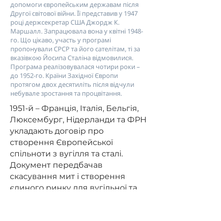
допомоги європейським державам після
Другої світової війни. Її представив у 1947
році держсекретар США Джордж К.
Маршалл. Запрацювала вона у квітні 1948-
го. Що цікаво, участь у програмі
пропонували СРСР та його сателітам, ті за
вказівкою Йосипа Сталіна відмовилися.
Програма реалізовувалася чотири роки –
до 1952-го. Країни Західної Європи
протягом двох десятиліть після відчули
небувале зростання та процвітання.
1951-й – Франція, Італія, Бельгія,
Люксембург, Нідерланди та ФРН
укладають договір про
створення Європейської
спільноти з вугілля та сталі.
Документ передбачав
скасування мит і створення
єдиного ринку для вугільної та
металургійної промисловості.