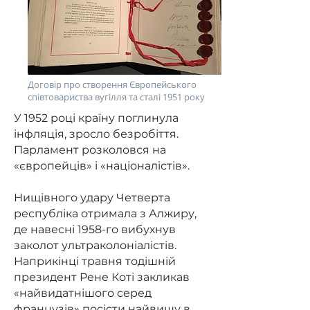
Договір про створення Європейського
співтовариства вугілля та сталі 1951 року
У 1952 році країну поглинула
інфляція, зросло безробіття.
Парламент розколовся на
«європейців» і «націоналістів».
Нищівного удару Четверта
республіка отримала з Алжиру,
де навесні 1958-го вибухнув
заколот ультраколоніалістів.
Наприкінці травня тодішній
президент Рене Коті закликав
«найвидатнішого серед
французів» посісти найвищу в