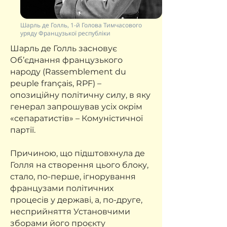
Шарль де Голль, 1-й Голова Тимчасового
уряду Французької республіки
Шарль де Голль засновує
Об’єднання французького
народу (Rassemblement du
peuple français, RPF) –
опозиційну політичну силу, в яку
генерал запрошував усіх окрім
«сепаратистів» – Комуністичної
партії.
Причиною, що підштовхнула де
Голля на створення цього блоку,
стало, по-перше, ігнорування
французами політичних
процесів у державі, а, по-друге,
несприйняття Установчими
зборами його проєкту