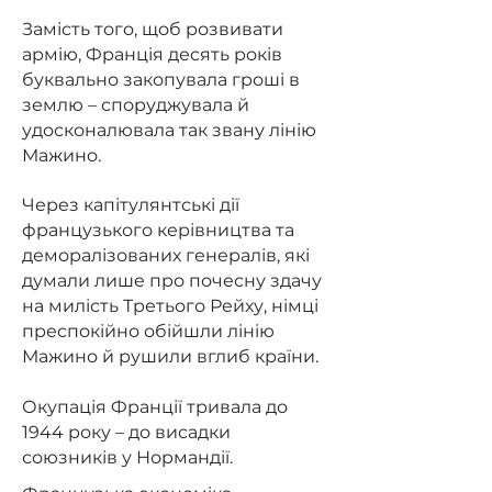
Замість того, щоб розвивати
армію, Франція десять років
буквально закопувала гроші в
землю – споруджувала й
удосконалювала так звану лінію
Мажино.
Через капітулянтські дії
французького керівництва та
деморалізованих генералів, які
думали лише про почесну здачу
на милість Третього Рейху, німці
преспокійно обійшли лінію
Мажино й рушили вглиб країни.
Окупація Франції тривала до
1944 року – до висадки
союзників у Нормандії.