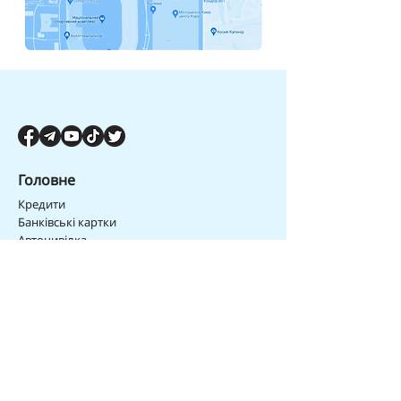
Головне
Кредити
Банківські картки
Автоцивілка
Туристичне страхування
Зелена картка
Новини
Всі новини
Авторські колонки
Статті про страхування
Статті про заощадження