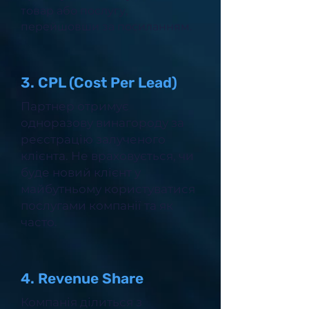
товар або послугу,
перейшовши за посиланням.
3. CPL (Cost Per Lead)
Партнер отримує
одноразову винагороду за
реєстрацію залученого
клієнта. Не враховується, чи
буде новий клієнт у
майбутньому користуватися
послугами компанії та як
часто.
4. Revenue Share
Компанія ділиться з