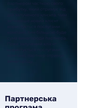
партнером часткою свого
прибутку, який отримує від
дій залученого клієнта. Чим
активніше новий клієнт
користується послугами
компанії, тим більшою буде
сума винагороди партнера.
Поки залучений клієнт
користується послугами
компанії, партнер отримує
винагороду.
Партнерська
програма