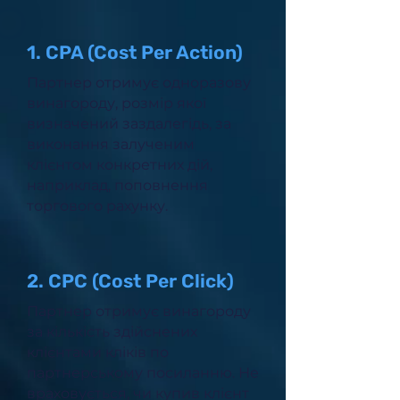
1. CPA (Cost Per Action)
Партнер отримує одноразову
винагороду, розмір якої
визначений заздалегідь, за
виконання залученим
клієнтом конкретних дій,
наприклад, поповнення
торгового рахунку.
2. CPC (Cost Per Click)
Партнер отримує винагороду
за кількість здійснених
клієнтами кліків по
партнерському посиланню. Не
враховується, чи купив клієнт