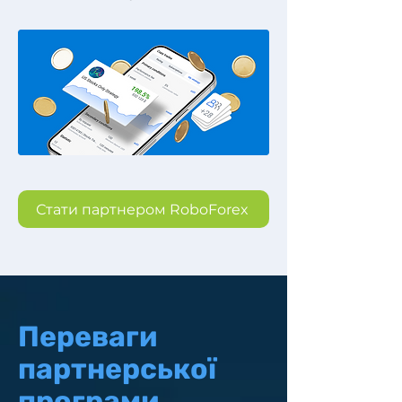
Стати партнером RoboForex
Переваги
партнерської
програми