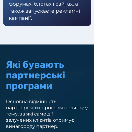
форумах, блогах і сайтах, а
також запускаєте рекламні
кампанії.
Які бувають
партнерські
програми
Основна відмінність
партнерських програм полягає у
тому,
за які саме
дії
залучених клієнтів отримує
винагороду партнер.