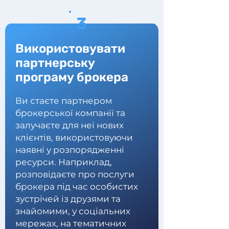
3
Використовувати
партнерську
програму брокера
Ви стаєте партнером
брокерської компанії та
залучаєте для неї нових
клієнтів, використовуючи
наявні у розпорядженні
ресурси. Наприклад,
розповідаєте про послуги
брокера під час особистих
зустрічей із друзями та
знайомими, у соціальних
мережах, на тематичних