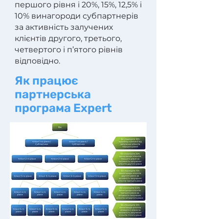
першого рівня і 20%, 15%, 12,5% і
10% винагороди субпартнерів
за активність залучених
клієнтів другого, третього,
четвертого і п’ятого рівнів
відповідно.
Як працює
партнерська
програма Expert