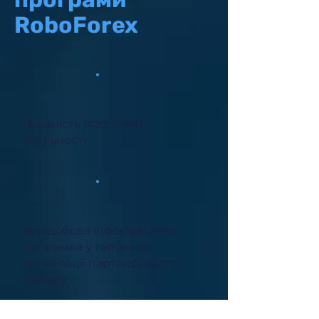
RoboForex
Наявність програми
лояльності
Цілодобова інформаційна
підтримка у питаннях
організації партнерського
бізнесу