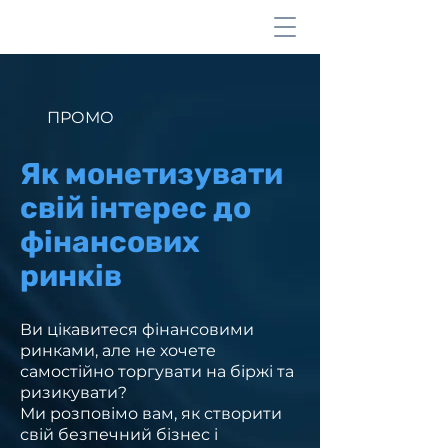
ПРОМО
Як монетизувати
свій інтерес до
фінансових
ринків
Ви цікавитеся фінансовими
ринками, але не хочете
самостійно торгувати на біржі та
ризикувати?
Ми розповімо вам, як створити
свій безпечний бізнес і