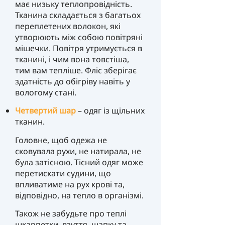
має низьку теплопровідність.
Тканина складається з багатьох
переплетених волокон, які
утворюють між собою повітряні
мішечки. Повітря утримується в
тканині, і чим вона товстіша,
тим вам тепліше. Фліс зберігає
здатність до обігріву навіть у
вологому стані.
Четвертий шар
– одяг із щільних
тканин.
Головне, щоб одежа не
сковувала рухи, не натирала, не
була затісною. Тісний одяг може
перетискати судини, що
впливатиме на рух крові та,
відповідно, на тепло в організмі.
Також не забудьте про теплі
шкарпетки, взуття, шапку та