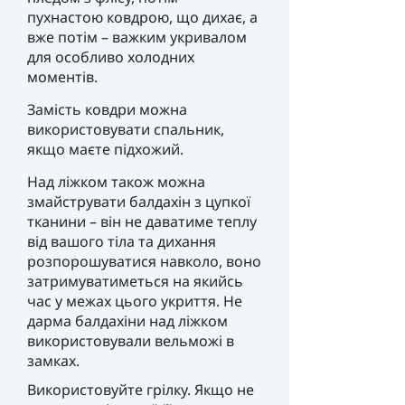
пухнастою ковдрою, що дихає, а
вже потім – важким укривалом
для особливо холодних
моментів.
Замість ковдри можна
використовувати спальник,
якщо маєте підхожий.
Над ліжком також можна
змайструвати балдахін з цупкої
тканини – він не даватиме теплу
від вашого тіла та дихання
розпорошуватися навколо, воно
затримуватиметься на якийсь
час у межах цього укриття. Не
дарма балдахіни над ліжком
використовували вельможі в
замках.
Використовуйте грілку. Якщо не