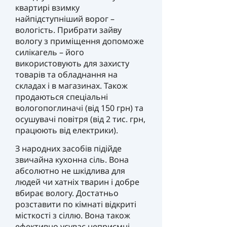
квартирі взимку
найпідступніший ворог –
вологість. Прибрати зайву
вологу з приміщення допоможе
силікагель – його
використовують для захисту
товарів та обладнання на
складах і в магазинах. Також
продаються спеціальні
вологопоглиначі (від 150 грн) та
осушувачі повітря (від 2 тис. грн,
працюють від електрики).
З народних засобів підійде
звичайна кухонна сіль. Вона
абсолютно не шкідлива для
людей чи хатніх тварин і добре
вбирає вологу. Достатньо
розставити по кімнаті відкриті
місткості з сіллю. Вона також
ефективно усуває неприємні