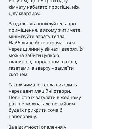
Річ у тім, що обігріти одну
кімнату набагато простіше, ніж
цілу квартиру.
Заздалегідь попіклуйтесь про
приміщення, в якому житимете,
мінімізуйте втрату тепла.
Найбільше його втрачається
через щілини у вікнах і дверях. Їх
можна забити цупкою
тканиною, поролоном, ватою,
газетами, а зверху – заклеїти
скотчем.
Також чимало тепла виходить
через вентиляційні отвори.
Повністю їх затуляти в жодному
разі не можна, але не зайвим
буде їх прикрити хоча б
наполовину.
За відсутності опалення у