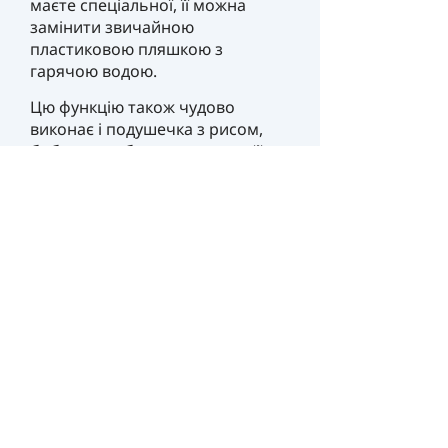
маєте спеціальної, її можна
замінити звичайною
пластиковою пляшкою з
гарячою водою.
Цю функцію також чудово
виконає і подушечка з рисом,
бобовими або кукурудзою – її
треба розігріти в
мікрохвильовці чи духовці.
Головне таку грілку не
перетримати, щоб не отримати
кашу. Є ще хімічні туристичні
грілки. Ціна питання – від 70 грн
за пару. Вартість багаторазових
стартує від 500 грн.
Під час сну у квартирі без
опалення краще не
використовувати для обігріву
щось, що горить (газ, свічки,