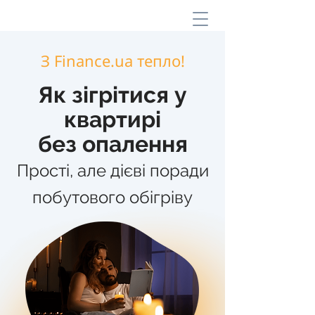
З
Finance.ua
тепло!
Як зігрітися у
квартирі
без опалення
Прості, але діє
ві поради
побутового обігріву