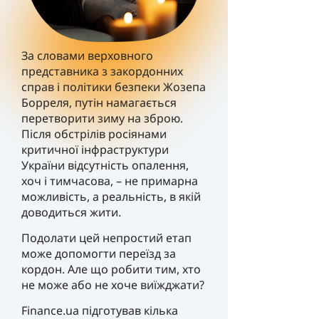
За словами верховного
представника з закордонних
справ і політики безпеки Жозепа
Борреля, путін намагається
перетворити зиму на зброю.
Після обстрілів росіянами
критичної інфраструктури
України відсутність опалення,
хоч і тимчасова, – не примарна
можливість, а реальність, в якій
доводиться жити.
Подолати цей непростий етап
може допомогти переїзд за
кордон. Але що робити тим, хто
не може або не хоче виїжджати?
Finance.ua підготував кілька