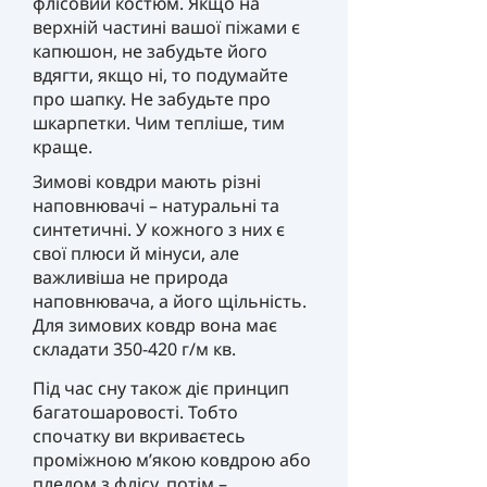
флісовий костюм. Якщо на
верхній частині вашої піжами є
капюшон, не забудьте його
вдягти, якщо ні, то подумайте
про шапку. Не забудьте про
шкарпетки. Чим тепліше, тим
краще.
Зимові ковдри мають різні
наповнювачі – натуральні та
синтетичні. У кожного з них є
свої плюси й мінуси, але
важливіша не природа
наповнювача, а його щільність.
Для зимових ковдр вона має
складати 350-420 г/м кв.
Під час сну також діє принцип
багатошаровості. Тобто
спочатку ви вкриваєтесь
проміжною м’якою ковдрою або
пледом з флісу, потім –