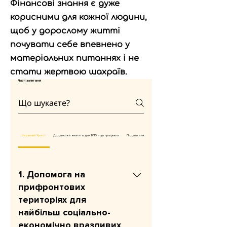
Фінансові знання є дуже
корисними для кожної людини,
щоб у дорослому житті
почувати себе впевнено у
матеріальних питаннях і не
стати жертвою шахраїв.
Часті запитання
Червоний Хрест
Додаткова виплата для ВПО - що працюють
Подати заяву на продовження виплат
1. Допомога на
прифронтових
територіях для
найбільш соціально-
економічно вразливих