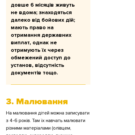
довше 6 місяців живуть
не вдома; знаходяться
далеко від бойових дій;
мають право на
отримання державних
виплат, однак не
отримують їх через
обмежений доступ до
установ, відсутність
документів тощо.
Мета: підтримати щоденне життя
(їжа, житло, базові витрати) Сума
3. Малювання
допомоги до 9 місяців підтримки
2 тис. грн на дорослого та 3 тис.
На малювання дітей можна записувати
грн на дитину, 3 тис. грн на особу,
з 4-6 років. Там їх навчать малювати
що має інвалідність.
різними матеріалами (олівцем,