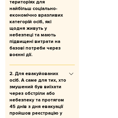
територіях для
найбільш соціально-
економічно вразливих
категорій осіб, які
щодня живуть у
небезпеці та мають
підвищені витрати на
базові потреби через
воєнні дії.
Мета: покрити базові потреби
(їжа, ліки, комунальні послуги,
2. Для евакуйованих
транспорт, одяг тощо); знизити
осіб. А саме для тих, хто
фінансовий тиск; зменшити
змушений був виїхати
необхідність економити на
через обстріли або
найнеобхіднішому або влазити в
небезпеку та протягом
борги. Сума допомоги: 10 800
45 днів з дня евакуації
грн на людину. У разі
пройшов реєстрацію у
відповідності критеріям програми