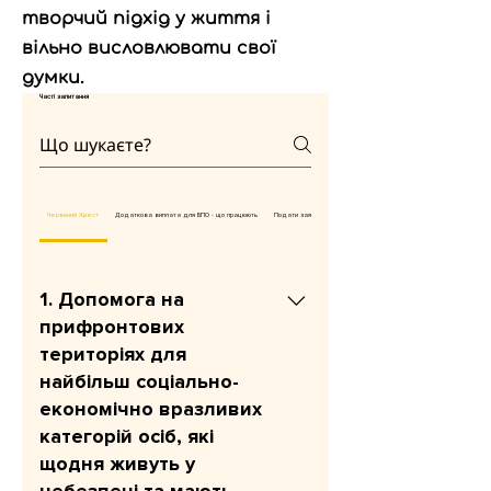
творчий підхід у життя і
вільно висловлювати свої
думки.
Часті запитання
Червоний Хрест
Додаткова виплата для ВПО - що працюють
Подати заяву на продовження виплат
1. Допомога на
прифронтових
територіях для
найбільш соціально-
економічно вразливих
категорій осіб, які
щодня живуть у