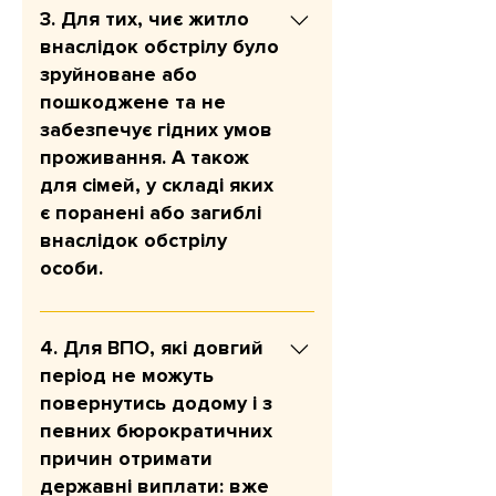
перші місяці після евакуації;
3. Для тих, чиє житло
допомогти адаптуватися на
внаслідок обстрілу було
новому місці. Сума допомоги: 12
зруйноване або
300 грн на людину (одноразово).
пошкоджене та не
У разі відповідності критеріям
забезпечує гідних умов
програми допомога надається
проживання. А також
одноразово і розрахована на три
для сімей, у складі яких
місяці.
є поранені або загиблі
внаслідок обстрілу
особи.
Мета: швидко покрити
найнагальніші потреби після
4. Для ВПО, які довгий
удару. Сума допомоги: 12 300
період не можуть
грн на людину. У разі
повернутись додому і з
відповідності критеріям програми
певних бюрократичних
допомога надається одноразово і
причин отримати
розрахована на три місяці.
державні виплати: вже