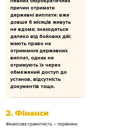
певних бюрократичних
допомога надається одноразово і
причин отримати
розрахована на три місяці.
державні виплати: вже
довше 6 місяців живуть
не вдома; знаходяться
далеко від бойових дій;
мають право на
отримання державних
виплат, однак не
отримують їх через
обмежений доступ до
установ, відсутність
документів тощо.
Мета: підтримати щоденне життя
(їжа, житло, базові витрати) Сума
2. Фінанси
допомоги до 9 місяців підтримки
2 тис. грн на дорослого та 3 тис.
Фінансова грамотність – порівняно
грн на дитину, 3 тис. грн на особу,