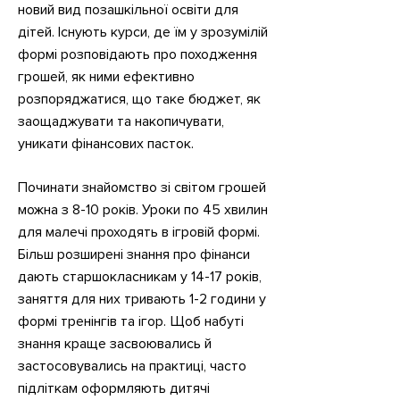
новий вид позашкільної освіти для
що має інвалідність.
дітей. Існують курси, де їм у зрозумілій
формі розповідають про походження
грошей, як ними ефективно
розпоряджатися, що таке бюджет, як
заощаджувати та накопичувати,
уникати фінансових пасток.
Починати знайомство зі світом грошей
можна з 8-10 років. Уроки по 45 хвилин
для малечі проходять в ігровій формі.
Більш розширені знання про фінанси
дають старшокласникам у 14-17 років,
заняття для них тривають 1-2 години у
формі тренінгів та ігор. Щоб набуті
знання краще засвоювались й
застосовувались на практиці, часто
підліткам оформляють дитячі