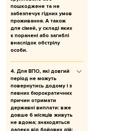
300 грн на людину (одноразово).
пошкоджене та не
У разі відповідності критеріям
забезпечує гідних умов
програми допомога надається
проживання. А також
одноразово і розрахована на три
для сімей, у складі яких
місяці.
є поранені або загиблі
внаслідок обстрілу
особи.
Мета: швидко покрити
найнагальніші потреби після
4. Для ВПО, які довгий
удару. Сума допомоги: 12 300
період не можуть
грн на людину. У разі
повернутись додому і з
відповідності критеріям програми
певних бюрократичних
допомога надається одноразово і
причин отримати
розрахована на три місяці.
державні виплати: вже
довше 6 місяців живуть
не вдома; знаходяться
далеко від бойових дій;