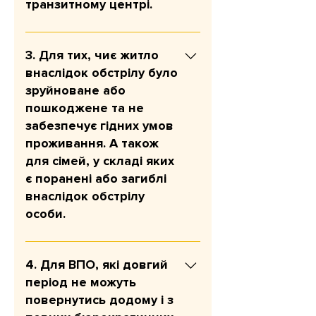
транзитному центрі.
допомога надається одноразово і
розрахована на шість місяців.
Мета: закрити базові витрати в
перші місяці після евакуації;
3. Для тих, чиє житло
допомогти адаптуватися на
внаслідок обстрілу було
новому місці. Сума допомоги: 12
зруйноване або
300 грн на людину (одноразово).
пошкоджене та не
У разі відповідності критеріям
забезпечує гідних умов
програми допомога надається
проживання. А також
одноразово і розрахована на три
для сімей, у складі яких
місяці.
є поранені або загиблі
внаслідок обстрілу
особи.
Мета: швидко покрити
найнагальніші потреби після
4. Для ВПО, які довгий
удару. Сума допомоги: 12 300
період не можуть
грн на людину. У разі
повернутись додому і з
відповідності критеріям програми