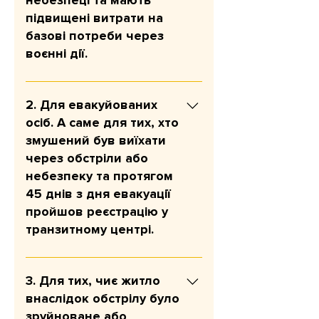
небезпеці та мають
підвищені витрати на
базові потреби через
воєнні дії.
Мета: покрити базові потреби
(їжа, ліки, комунальні послуги,
2. Для евакуйованих
транспорт, одяг тощо); знизити
осіб. А саме для тих, хто
фінансовий тиск; зменшити
змушений був виїхати
необхідність економити на
через обстріли або
найнеобхіднішому або влазити в
небезпеку та протягом
борги. Сума допомоги: 10 800
45 днів з дня евакуації
грн на людину. У разі
пройшов реєстрацію у
відповідності критеріям програми
транзитному центрі.
допомога надається одноразово і
розрахована на шість місяців.
Мета: закрити базові витрати в
перші місяці після евакуації;
3. Для тих, чиє житло
допомогти адаптуватися на
внаслідок обстрілу було
новому місці. Сума допомоги: 12
зруйноване або