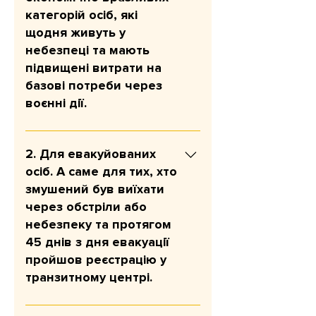
категорій осіб, які
щодня живуть у
небезпеці та мають
підвищені витрати на
базові потреби через
воєнні дії.
Мета: покрити базові потреби
(їжа, ліки, комунальні послуги,
2. Для евакуйованих
транспорт, одяг тощо); знизити
осіб. А саме для тих, хто
фінансовий тиск; зменшити
змушений був виїхати
необхідність економити на
через обстріли або
найнеобхіднішому або влазити в
небезпеку та протягом
борги. Сума допомоги: 10 800
45 днів з дня евакуації
грн на людину. У разі
пройшов реєстрацію у
відповідності критеріям програми
транзитному центрі.
допомога надається одноразово і
розрахована на шість місяців.
Мета: закрити базові витрати в