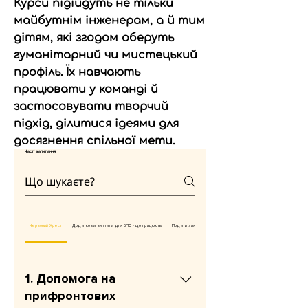
Курси підійдуть не тільки
майбутнім інженерам, а й тим
дітям, які згодом оберуть
гуманітарний чи мистецький
профіль. Їх навчають
працювати у команді й
застосовувати творчий
підхід, ділитися ідеями для
досягнення спільної мети.
Часті запитання
Червоний Хрест
Додаткова виплата для ВПО - що працюють
Подати заяву на продовження виплат
1. Допомога на
прифронтових