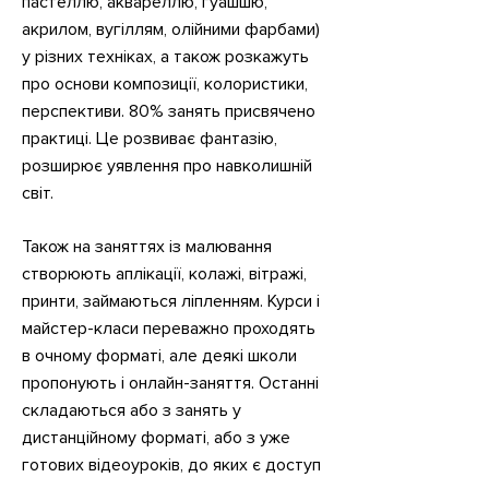
пастеллю, аквареллю, гуашшю,
акрилом, вугіллям, олійними фарбами)
у різних техніках, а також розкажуть
про основи композиції, колористики,
перспективи. 80% занять присвячено
практиці. Це розвиває фантазію,
розширює уявлення про навколишній
світ.
Також на заняттях із малювання
створюють аплікації, колажі, вітражі,
принти, займаються ліпленням. Курси і
майстер-класи переважно проходять
в очному форматі, але деякі школи
пропонують і онлайн-заняття. Останні
складаються або з занять у
дистанційному форматі, або з уже
готових відеоуроків, до яких є доступ