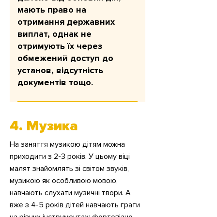
мають право на
отримання державних
виплат, однак не
отримують їх через
обмежений доступ до
установ, відсутність
документів тощо.
Мета: підтримати щоденне життя
(їжа, житло, базові витрати) Сума
4. Музика
допомоги до 9 місяців підтримки
2 тис. грн на дорослого та 3 тис.
На заняття музикою дітям можна
грн на дитину, 3 тис. грн на особу,
приходити з 2-3 років. У цьому віці
що має інвалідність.
малят знайомлять зі світом звуків,
музикою як особливою мовою,
навчають слухати музичні твори. А
вже з 4-5 років дітей навчають грати