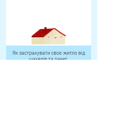
Як застрахувати своє житло від
шахедів
та ракет,
й коли варто рефінансувати
кредит