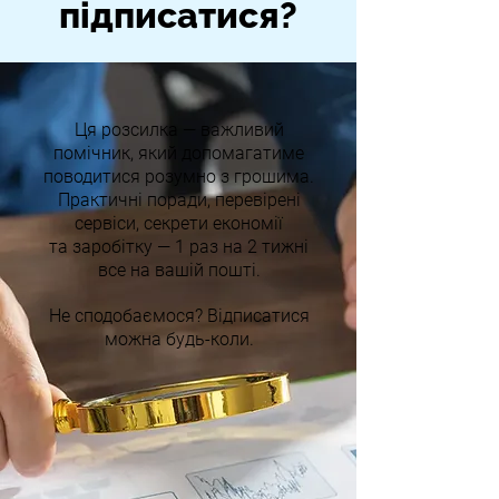
підписатися?
Ця розсилка — важливий
помічник, який допомагатиме
поводитися розумно з грошима.
Практичні поради, перевірені
сервіси, секрети економії
та заробітку — 1 раз на 2 тижні
все на вашій пошті.
Не сподобаємося?
Відписатися
можна будь-коли.