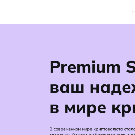
Н
Premium S
ваш наде
в мире к
В современном мире криптовалюта стал