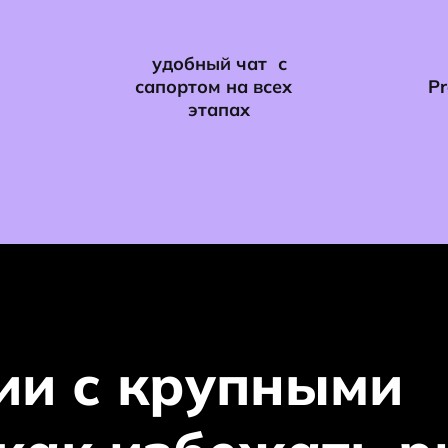
удобный чат с
сапортом на всех
P
этапах
ии с крупными