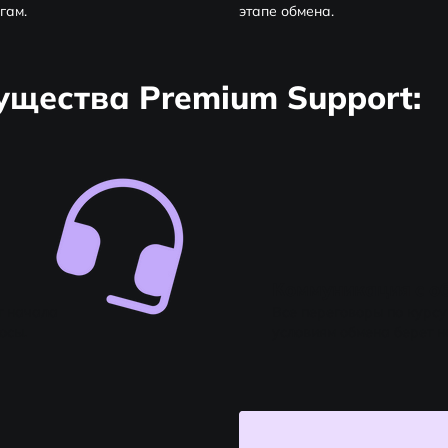
гам.
этапе обмена.
щества Premium Support:
Коммуникация с о
от начала
Все переговоры по курс
осы.
условиям обмена берет на