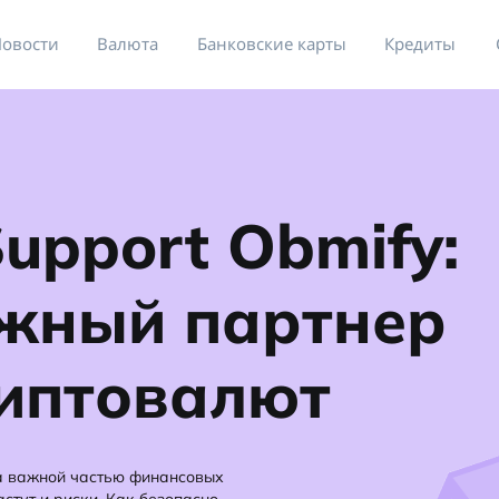
овости
Валюта
Банковские карты
Кредиты
upport Obmify:
жный партнер
риптовалют
а важной частью финансовых