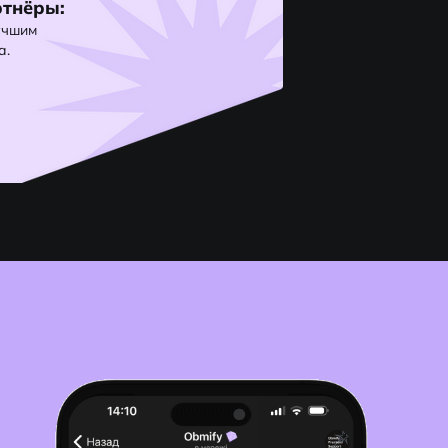
тнёры:
учшим
а.