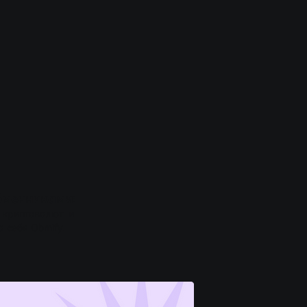
бменниками:
у криптовалют и
 себя Obmify.