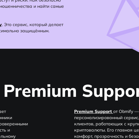
стут и риски. Как безопасно
мошенничества и найти самые
y
. Это сервис, который делает
ксимально защищённым.
 Premium Suppor
ает
Premium Support
от Obmify —
нники
персонализированный сервис,
проверенными
клиентов, работающих с кру
сть и
криптовалюты. Его главная ц
ельному
комфорт, прозрачность и без