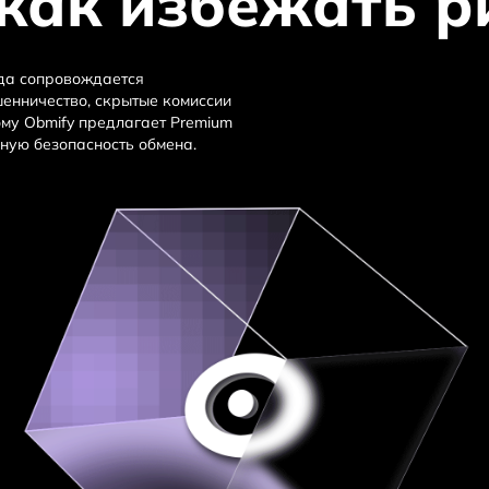
как избежать р
да сопровождается
енничество, скрытые комиссии
му Obmify предлагает Premium
ьную безопасность обмена.