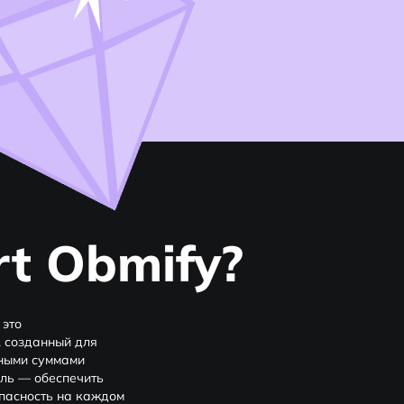
t Obmify?
 это
 созданный для
пными суммами
ель — обеспечить
опасность на каждом