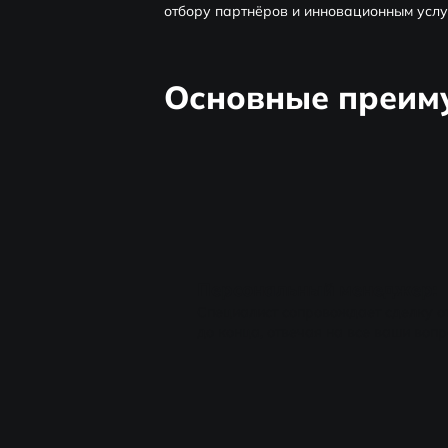
отбору партнёров и инновационным услу
Основные преиму
Персональный менеджер:
Специалист сопровождает сделку 
до конца, отвечая на все ваши вопр