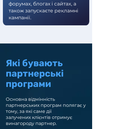
форумах, блогах і сайтах, а
також запускаєте рекламні
кампанії.
Які бувають
партнерські
програми
Основна відмінність
партнерських програм полягає у
тому,
за які саме
дії
залучених клієнтів отримує
винагороду партнер.