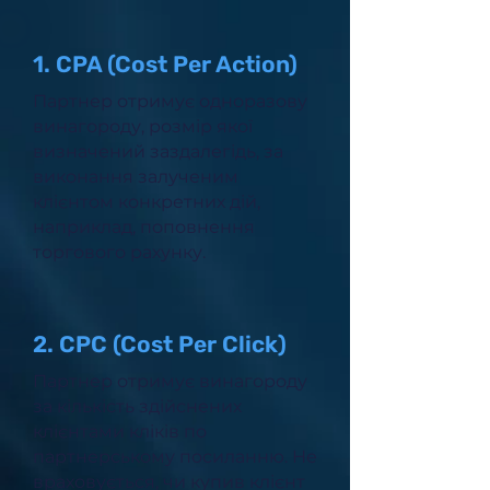
1. CPA (Cost Per Action)
Партнер отримує одноразову
винагороду, розмір якої
визначений заздалегідь, за
виконання залученим
клієнтом конкретних дій,
наприклад, поповнення
торгового рахунку.
2. CPC (Cost Per Click)
Партнер отримує винагороду
за кількість здійснених
клієнтами кліків по
партнерському посиланню. Не
враховується, чи купив клієнт