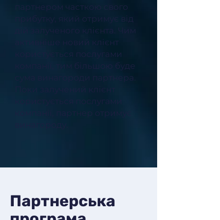
партнером часткою свого
прибутку, який отримує від
дій залученого клієнта. Чим
активніше новий клієнт
користується послугами
компанії, тим більшою буде
сума винагороди партнера.
Поки залучений клієнт
користується послугами
компанії, партнер отримує
винагороду.
Партнерська
програма