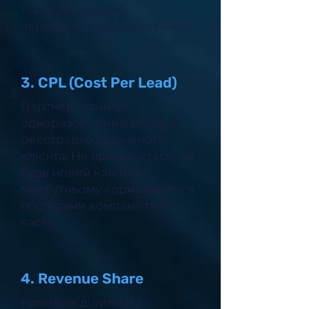
товар або послугу,
перейшовши за посиланням.
3. CPL (Cost Per Lead)
Партнер отримує
одноразову винагороду за
реєстрацію залученого
клієнта. Не враховується, чи
буде новий клієнт у
майбутньому користуватися
послугами компанії та як
часто.
4. Revenue Share
Компанія ділиться з