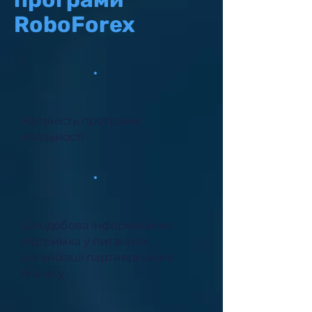
RoboForex
Наявність програми
лояльності
Цілодобова інформаційна
підтримка у питаннях
організації партнерського
бізнесу