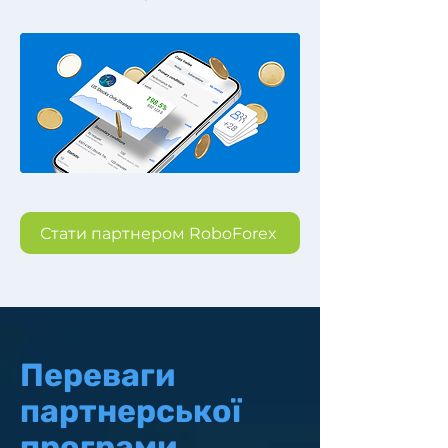
Стати партнером RoboForex
Переваги
партнерської
програми