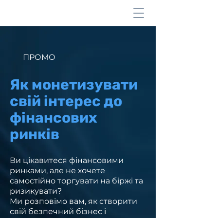
ПРОМО
Як монетизувати
свій інтерес до
фінансових
ринків
Ви цікавитеся фінансовими
ринками, але не хочете
самостійно торгувати на біржі та
ризикувати?
Ми розповімо вам, як створити
свій безпечний бізнес і