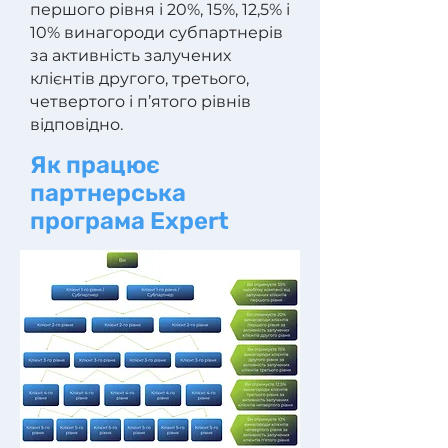
першого рівня і 20%, 15%, 12,5% і
10% винагороди субпартнерів
за активність залучених
клієнтів другого, третього,
четвертого і п’ятого рівнів
відповідно.
Як працює
партнерська
програма Expert