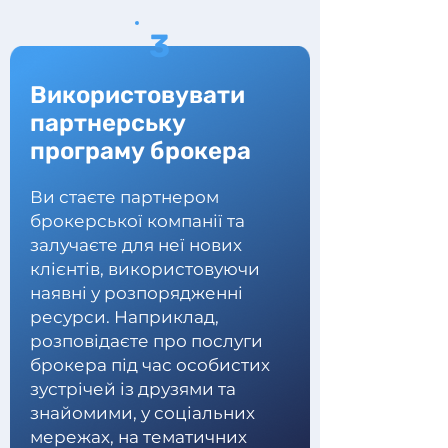
3
Використовувати
партнерську
програму брокера
Ви стаєте партнером
брокерської компанії та
залучаєте для неї нових
клієнтів, використовуючи
наявні у розпорядженні
ресурси. Наприклад,
розповідаєте про послуги
брокера під час особистих
зустрічей із друзями та
знайомими, у соціальних
мережах, на тематичних