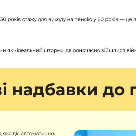
30 років стажу для виходу на пенсію у 60 років — це 
и як «ідеальний шторм», де одночасно зійшлися війн
і надбавки до 
 яка діє автоматично.