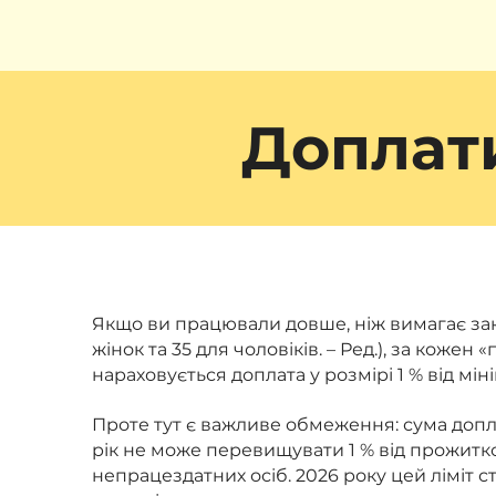
Доплати
Якщо ви працювали довше, ніж вимагає зак
жінок та 35 для чоловіків. – Ред.), за коже
нараховується доплата у розмірі 1 % від міні
Проте тут є важливе обмеження: сума допл
рік не може перевищувати 1 % від прожитк
непрацездатних осіб. 2026 року цей ліміт ст