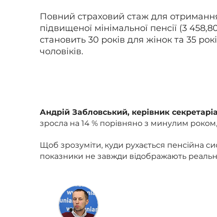
Повний страховий стаж для отриманн
підвищеної мінімальної пенсії (3 458,8
становить 30 років для жінок та 35 рок
чоловіків.
Андрій Забловський, керівник секретаріа
зросла на 14 % порівняно з минулим роком
Щоб зрозуміти, куди рухається пенсійна сис
показники не завжди відображають реальні
«Зрозуміло, що середня п
радикальних змін з точки
Пенсії підтягують за раху