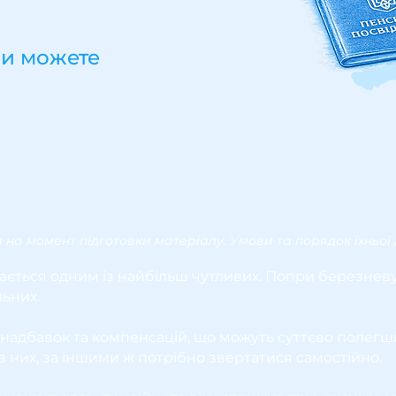
ви можете
на момент підготовки матеріалу. Умови та порядок їхньої д
ється одним із найбільш чутливих. Попри березневу 
льних.
т, надбавок та компенсацій, що можуть суттєво полег
 них, за іншими ж потрібно звертатися самостійно.