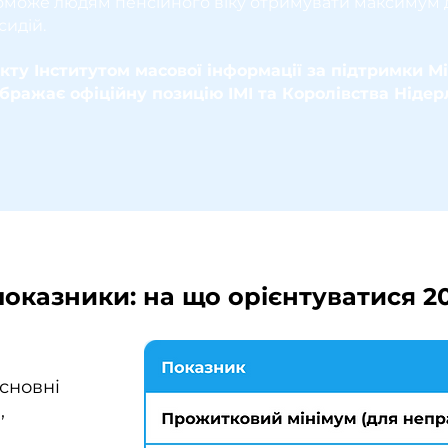
поможе людям пенсійного віку отримувати максимум д
сидій.
кту Інститутом масової інформації за підтримки М
дображає офіційну позицію ІМІ та Королівства Нідер
показники: на що орієнтуватися 2
основні
,