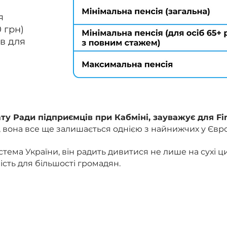
я
0 грн)
ів для
ту Ради підприємців при Кабміні, зауважує для Fi
, вона все ще залишається однією з найнижчих у Євро
тема України, він радить дивитися не лише на сухі ци
сть для більшості громадян.
енсія не зовсім репрезентативна... Переважна більш
 зору рівня пенсій, які відповідають кращим європе
нок індексації та різних доплат, але часто це навіт