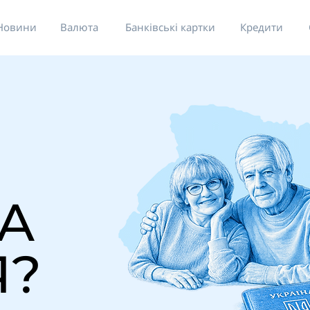
Новини
Валюта
Банківські картки
Кредити
А
Я?