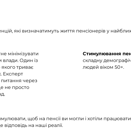
вник секретаріату Ради підприємців при Кабміні.
нцій, які визначатимуть життя пенсіонерів у найближ
не мінімізувати
Стимулювання пенс
 влади. Один із
складну демографіч
 якого триває
людей віком 50+.
. Експерт
 питання через
це не просто
д.
мулювати, щоб на пенсії ви могли і хотіли працювати
 відповідь на наші реалії.