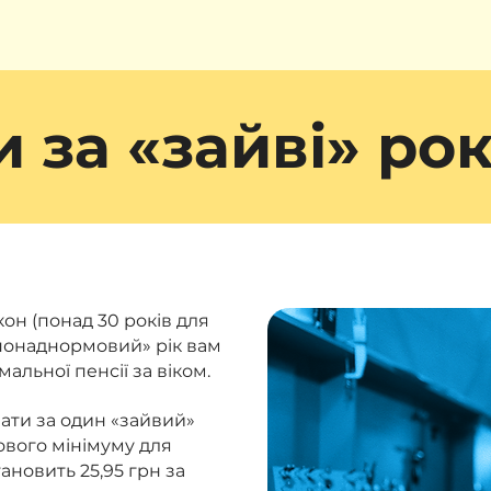
 за «зайві» ро
он (понад 30 років для
н «понаднормовий» рік вам
мальної пенсії за віком.
ати за один «зайвий»
ового мінімуму для
ановить 25,95 грн за