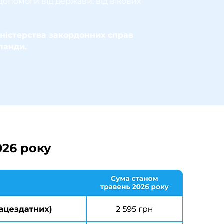
опомоги від держави: від вікових
іністерства закордонних справ
ланди.
026 року