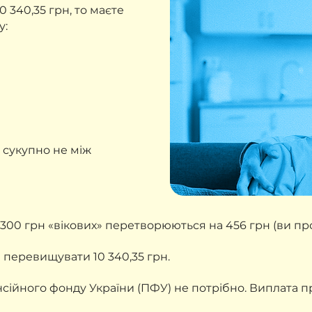
 340,35 грн, то маєте
у:
 сукупно не між
 300 грн «вікових» перетворюються на 456 грн (ви прос
 перевищувати 10 340,35 грн.
сійного фонду України (ПФУ) не потрібно. Виплата п