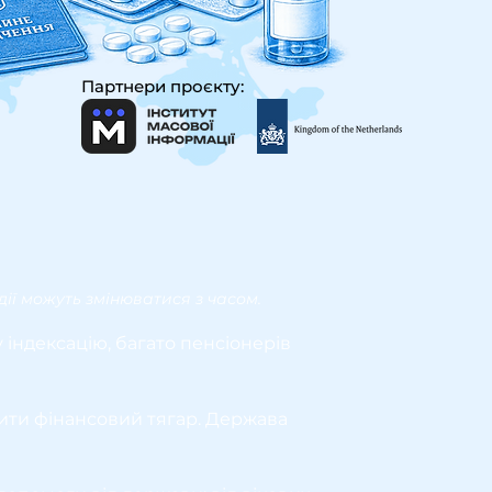
Партнери проєкту:
ії можуть змінюватися з часом.
індексацію, багато пенсіонерів
шити фінансовий тягар. Держава