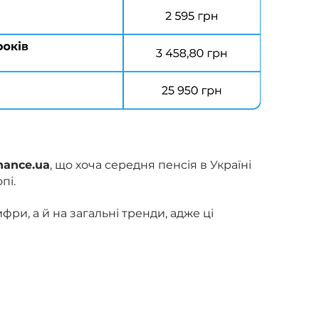
nance.ua
, що хоча середня пенсія в Україні
пі.
фри, а й на загальні тренди, адже ці
ість отримує значно менше. На жаль,
йським практикам, наразі немає.
ь не перекриває реальну інфляцію», —