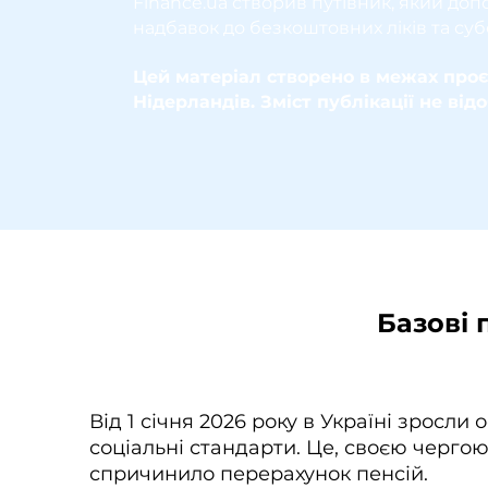
Finance.ua створив путівник, який до
надбавок до безкоштовних ліків та суб
Цей матеріал створено в межах проє
Нідерландів. Зміст публікації не ві
Базові 
Від 1 січня 2026 року в Україні зросли 
соціальні стандарти. Це, своєю чергою
спричинило перерахунок пенсій.