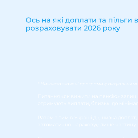
Ось на які доплати та пільги
розраховувати 2026 року
* Нижчезазначені програми є актуальними 
Питання «як вижити на пенсію» залиша
отримують виплати, близькі до мініма
Разом з тим в Україні діє низка допла
автоматично нараховує лише частину з