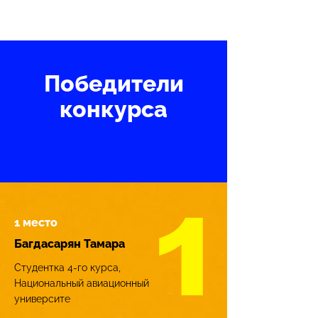
Победители
конкурса
1
1 место
Багдасарян Тамара
Студентка 4-го курса,
Национальный авиационный
университе