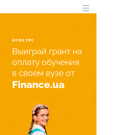
КОНКУРС
Выиграй грант на
оплату обучения
в своем вузе от
Finance.ua