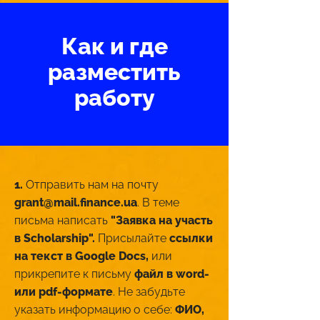
Как и где
разместить
работу
1.
Отправить нам на почту
grant@mail.finance.ua
. В теме
письма написать
"Заявка на участь
в Scholarship".
Присылайте
ссылки
на текст в Google Docs,
или
прикрепите к письму
файл в word-
или pdf-формате
. Не забудьте
указать информацию о себе:
ФИО,